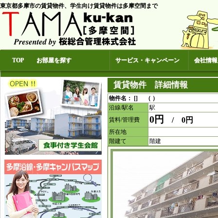
東京都多摩市の賃貸物件、学生向け賃貸物件は多摩空間まで
TOP
お部屋を探す
サービス・キャンペーン
会社情報
賃貸物件 詳細情報
物件名： [] （ ）
沿線/駅名
駅
0円
/ 0円
賃料/管理費
所在地
階建て
階建