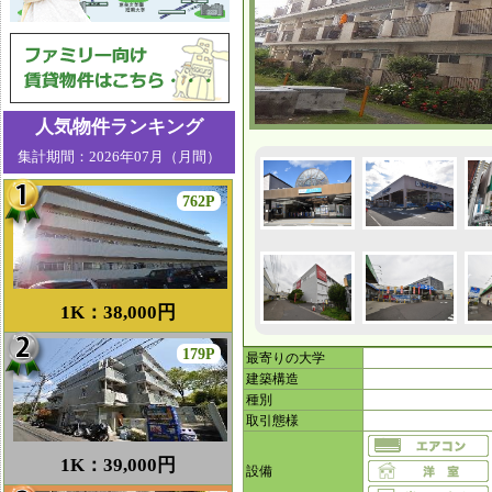
人気物件ランキング
集計期間：2026年07月（月間）
762P
1K：38,000円
179P
最寄りの大学
建築構造
種別
取引態様
1K：39,000円
設備