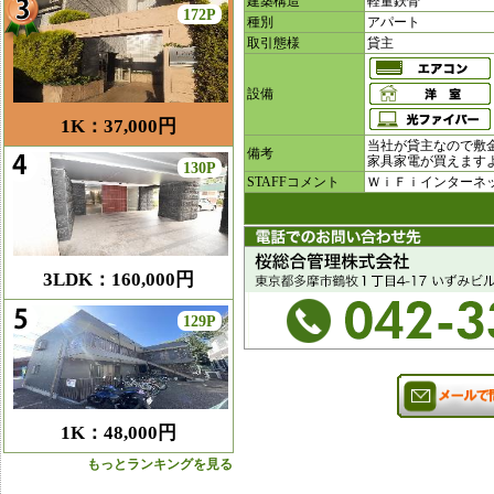
建築構造
軽量鉄骨
172P
種別
アパート
取引態様
貸主
設備
1K：37,000円
当社が貸主なので敷
備考
家具家電が買えます
130P
STAFFコメント
ＷｉＦｉインターネ
3LDK：160,000円
129P
1K：48,000円
もっとランキングを見る