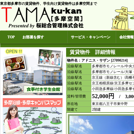
東京都多摩市の賃貸物件、学生向け賃貸物件は多摩空間まで
TOP
お部屋を探す
サービス・キャンペーン
会社情報
賃貸物件 詳細情報
物件名：アドニス・サザン [27090214] 
沿線/駅名
多摩都市モノレール/中央
沿線/駅名
多摩都市モノレール/大塚
沿線/駅名
京王線（新線含む）/高幡
沿線/駅名
京王相模原線/京王多摩セ
沿線/駅名
小田急多摩線/小田急多摩
52,000円
/ 3,00
賃料/管理費
所在地
東京都八王子市東中野
階建て
2階建