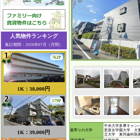
人気物件ランキング
集計期間：2026年07月（月間）
762P
1K：38,000円
179P
中央大学多摩キャン
最寄りの大学
恵泉女学園大学 大
1K：39,000円
立大学 東邦歯科医