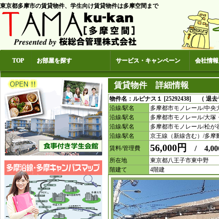
東京都多摩市の賃貸物件、学生向け賃貸物件は多摩空間まで
TOP
お部屋を探す
サービス・キャンペーン
会社情報
賃貸物件 詳細情報
物件名：ルピナス１ [25292438] （ 退
沿線/駅名
多摩都市モノレール/中央
沿線/駅名
多摩都市モノレール/大塚
沿線/駅名
多摩都市モノレール/松が
沿線/駅名
京王線（新線含む）/多摩
56,000円
/ 4,00
賃料/管理費
所在地
東京都八王子市東中野
階建て
4階建