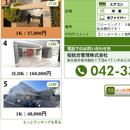
172P
設備
フローリング７．５
備考
徒歩圏内です！
1K：37,000円
STAFFコメント
【インターネット無
130P
3LDK：160,000円
129P
1K：48,000円
もっとランキングを見る