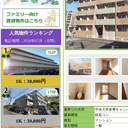
人気物件ランキング
集計期間：2026年07月（月間）
762P
1K：38,000円
179P
最寄りの大学
中央大学多摩キャン
建築構造
鉄筋コン
1K：39,000円
種別
マンション
取引態様
一般