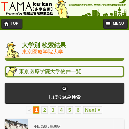
TOP
MENU
大学別 検索結果
東京医療学院大学
東京医療学院大学物件一覧
しぼり込み検索
«
1
2
3
4
5
6
Next »
小田急線 / 鶴川駅