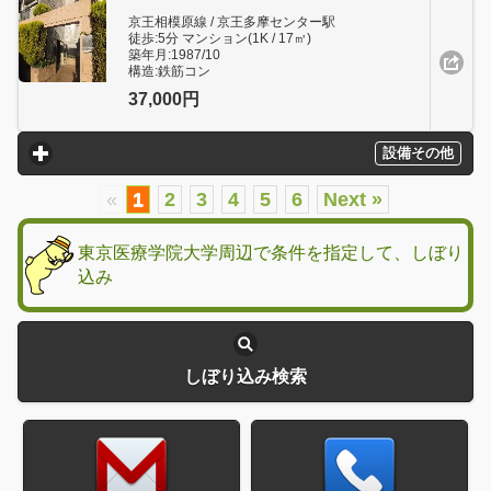
京王相模原線 / 京王多摩センター駅
徒歩:5分 マンション(1K / 17㎥)
築年月:1987/10
構造:鉄筋コン
37,000円
設備その他
click to expand contents
«
1
2
3
4
5
6
Next »
東京医療学院大学周辺で条件を指定して、しぼり
込み
しぼり込み検索