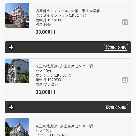
多摩都市モノレール / 大塚・帝京大学駅
徒歩:3分 マンション(1K / 17㎥)
築年月:1986/08
構造:鉄骨
33,000円
設備その他
click to expand contents
京王相模原線 / 京王多摩センター駅
バス:10分
マンション(1K / 18㎥)
築年月:1979/03
構造:プレコン
33,000円
設備その他
click to expand contents
京王相模原線 / 京王多摩センター駅
バス:12分
アパート(1K / 20㎥)