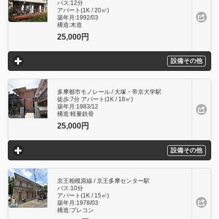
バス:12分
アパート(1K / 20㎥)
築年月:1992/03
構造:木造
25,000円
設備その他
click to expand contents
多摩都市モノレール / 大塚・帝京大学駅
徒歩:7分 アパート(1K / 18㎥)
築年月:1983/12
構造:軽量鉄骨
25,000円
設備その他
click to expand contents
京王相模原線 / 京王多摩センター駅
バス:10分
アパート(1K / 15㎥)
築年月:1978/03
構造:プレコン