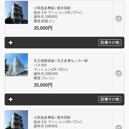
小田急多摩線 / 唐木田駅
徒歩:1分 マンション(1K / 17㎥)
築年月:1993/01
構造:鉄筋コン
35,000円
設備その他
click to expand contents
京王相模原線 / 京王多摩センター駅
バス:8分
マンション(1K / 20㎥)
築年月:1981/03
構造:プレコン
35,000円
設備その他
click to expand contents
小田急多摩線 / 唐木田駅
徒歩:1分 マンション(1K / 17㎥)
築年月:1993/01