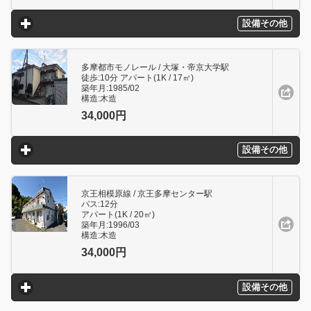
設備その他
click to expand contents
多摩都市モノレール / 大塚・帝京大学駅
徒歩:10分 アパート(1K / 17㎥)
築年月:1985/02
構造:木造
34,000円
設備その他
click to expand contents
京王相模原線 / 京王多摩センター駅
バス:12分
アパート(1K / 20㎥)
築年月:1996/03
構造:木造
34,000円
設備その他
click to expand contents