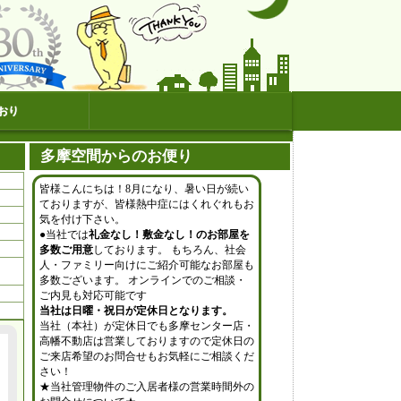
おり
多摩空間からのお便り
皆様こんにちは！8月になり、暑い日が続い
ておりますが、皆様熱中症にはくれぐれもお
気を付け下さい。
●当社では
礼金なし！敷金なし！のお部屋を
多数ご用意
しております。 もちろん、社会
人・ファミリー向けにご紹介可能なお部屋も
多数ございます。 オンラインでのご相談・
ご内見も対応可能です
当社は日曜・祝日が定休日となります。
当社（本社）が定休日でも多摩センター店・
高幡不動店は営業しておりますので定休日の
ご来店希望のお問合せもお気軽にご相談くだ
さい！
★当社管理物件のご入居者様の営業時間外の