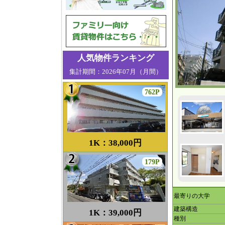
人気物件ランキング
集計期間：2026年07月（月間）
762P
1K：38,000円
179P
最寄りの大学
建築構造
1K：39,000円
種別