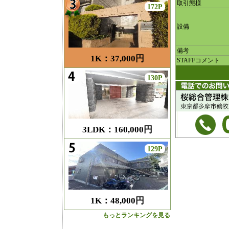
取引態様
172P
設備
備考
1K：37,000円
STAFFコメント
130P
3LDK：160,000円
129P
1K：48,000円
もっとランキングを見る