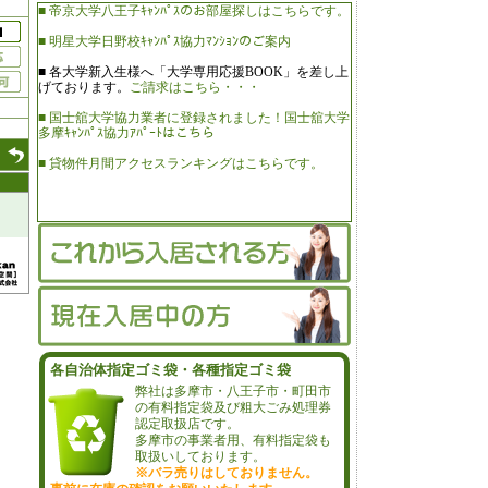
■ 帝京大学八王子ｷｬﾝﾊﾟｽのお部屋探しはこちらです。
■ 明星大学日野校ｷｬﾝﾊﾟｽ協力ﾏﾝｼｮﾝのご案内
■ 各大学新入生様へ「大学専用応援BOOK」を差し上
げております。
ご請求はこちら・・・
■ 国士舘大学協力業者に登録されました！国士舘大学
多摩ｷｬﾝﾊﾟｽ協力ｱﾊﾟｰﾄはこちら
■ 貸物件月間アクセスランキングはこちらです。
各自治体指定ゴミ袋・各種指定ゴミ袋
弊社は多摩市・八王子市・町田市
の有料指定袋及び粗大ごみ処理券
認定取扱店です。
多摩市の事業者用、有料指定袋も
取扱いしております。
※バラ売りはしておりません。