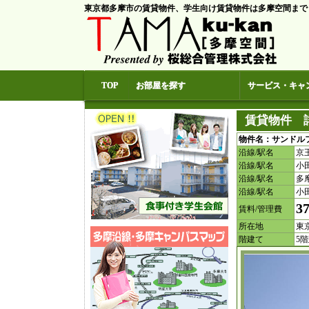
東京都多摩市の賃貸物件、学生向け賃貸物件は多摩空間まで
TOP
お部屋を探す
サービス・キャ
賃貸物件 
物件名：サンドルフ多摩
沿線/駅名
京
沿線/駅名
小
沿線/駅名
多
沿線/駅名
小
3
賃料/管理費
所在地
東
階建て
5