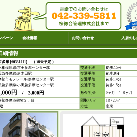
ンペーン
会社情報
お問い合わせ
入居のし
詳細情報
 [60331411] （ 退去予定 ）
王相模原線/京王多摩センター駅
交通手段
徒歩:15分
田急多摩線/唐木田駅
交通手段
徒歩:9分
摩都市モノレール/多摩センター駅
交通手段
徒歩:14分
田急多摩線/小田急多摩センター駅
交通手段
徒歩:15分
7,000円
/ 3,000円
敷金/礼金
0ヶ月 / 0ヶ月
京都多摩市鶴牧２丁目
間取り/㎥
1R / 20㎥
階建
方位
南東