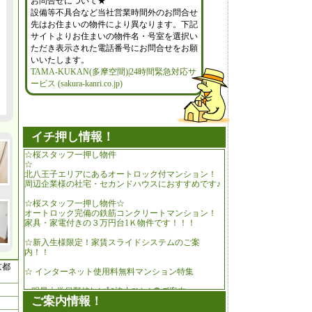
お問合せについて★
設備等不具合など当社営業時間外のお問合せ
先はお住まいの物件により異なります。下記
サイトよりお住まいの物件名・号室を選択い
ただき表示された電話番号にお問合せをお願
いいたします。
TAMA-KUKAN(多摩空間)|24時間緊急対応サ
ービス (sakura-kanri.co.jp)
イチ押し情報！
☆桜スタッフ一押し物件
☆
北八王子エリアにあるオートロック付マンション！
周辺企業様の社宅・セカンドハウスにおすすめです♪
☆桜スタッフ一押し物件☆
オートロック完備の鉄筋コンクリートマンション！
家具・家電付きの３万円台1Ｋ物件です！！！
☆新入生様限定！家賃スライドシステムのご案
内！！
京都
☆ インターネット使用料無料マンション特集
■ 明星大学日野校ｷｬﾝﾊﾟｽ協力ﾏﾝｼｮﾝのご案内
ご案内情報！