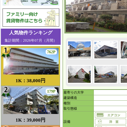
人気物件ランキング
集計期間：2026年07月（月間）
762P
1K：38,000円
179P
最寄りの大学
建築構造
種別
取引態様
1K：39,000円
設備