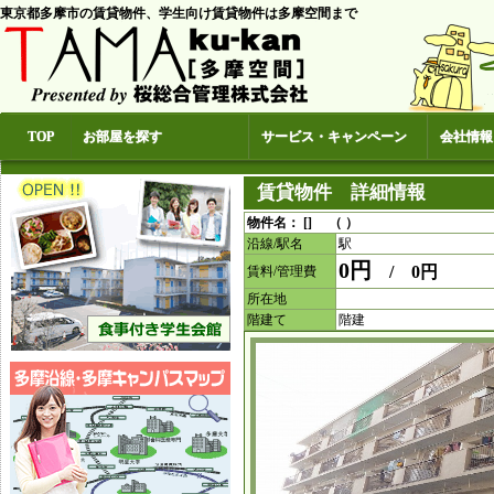
東京都多摩市の賃貸物件、学生向け賃貸物件は多摩空間まで
TOP
お部屋を探す
サービス・キャンペーン
会社情報
賃貸物件 詳細情報
物件名： [] （ ）
沿線/駅名
駅
0円
/ 0円
賃料/管理費
所在地
階建て
階建