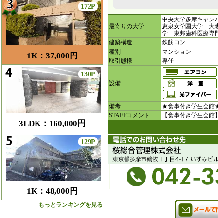
172P
中央大学多摩キャン
最寄りの大学
恵泉女学園大学 大
学 東邦歯科医療専
建築構造
鉄筋コン
種別
マンション
1K：37,000円
取引態様
専任
130P
設備
備考
★食事付き学生会館
STAFFコメント
【食事付き学生会館
3LDK：160,000円
129P
1K：48,000円
もっとランキングを見る