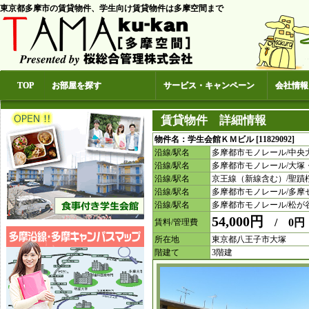
東京都多摩市の賃貸物件、学生向け賃貸物件は多摩空間まで
TOP
お部屋を探す
サービス・キャンペーン
会社情報
賃貸物件 詳細情報
物件名：学生会館ＫＭビル [11829092] 
沿線/駅名
多摩都市モノレール/中央
沿線/駅名
多摩都市モノレール/大塚
沿線/駅名
京王線（新線含む）/聖蹟
沿線/駅名
多摩都市モノレール/多摩
沿線/駅名
多摩都市モノレール/松が
54,000円
/ 0円
賃料/管理費
所在地
東京都八王子市大塚
階建て
3階建